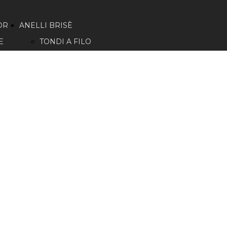
OR
ANELLI BRISÈ
E
TONDI A FILO
TONDO
TONDI A FILO
PIATTO
FORMA A FILO
TONDO
ANELLO BRISÈ
GOCCIA MINI
ANELLO BRISÈ
LOGATO REDORO